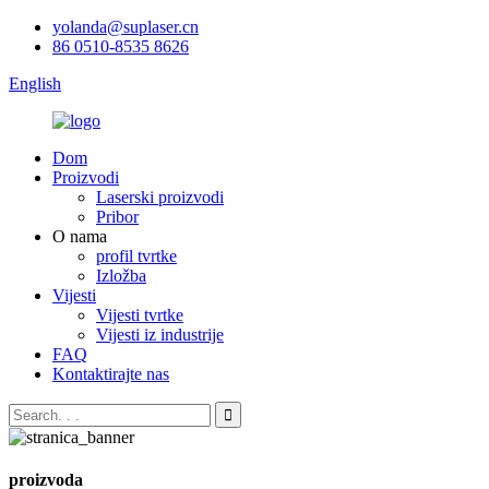
yolanda@suplaser.cn
86 0510-8535 8626
English
Dom
Proizvodi
Laserski proizvodi
Pribor
O nama
profil tvrtke
Izložba
Vijesti
Vijesti tvrtke
Vijesti iz industrije
FAQ
Kontaktirajte nas
proizvoda