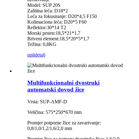
Model: SUP 20S
Zaštitna leća: D18*2
Leća za fokusiranje: D20*4,5 F150
Kolimaciona leća: D20*5 F60
Reflektor:30*14 T2
Morski prsten:18,5*21*1,7
Brtveni element:18,5*20*5*1,7
Težina: 0,8KG
upit
detalj
Multifunkcionalni dvostruki
automatski dovod žice
Vrsta: SUP-AMF-D
Veličina: 575*250*670 mm
Promjer potporne žice za zavarivanje:
0,8/1,0/1,2/1,6/2,0 mm
Promjer žice za potporu dvostruke žice: 1,6/2,0