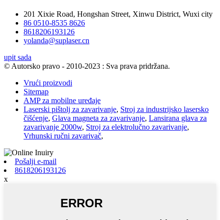
201 Xixie Road, Hongshan Street, Xinwu District, Wuxi city
86 0510-8535 8626
8618206193126
yolanda@suplaser.cn
upit sada
© Autorsko pravo - 2010-2023 : Sva prava pridržana.
Vrući proizvodi
Sitemap
AMP za mobilne uređaje
Laserski pištolj za zavarivanje
,
Stroj za industrijsko lasersko
čišćenje
,
Glava magneta za zavarivanje
,
Lansirana glava za
zavarivanje 2000w
,
Stroj za elektrolučno zavarivanje
,
Vrhunski ručni zavarivač
,
Pošalji e-mail
8618206193126
x