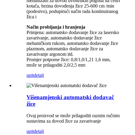
mehanizam za dovod dvostrukih pogona na četiri
kotača, brzina dovođenja žice 25-600 cm /min
(podesivo), podupirući način rada kontinuiranog
žica i
Način probijanja i hranjenja
Primjena: automatsko dodavanje žice za lasersko
zavarivanje, automatsko dodavanje žice
mehaničkom rukom, automatsko dodavanje žice
plazmom, automatsko dodavanje žice za
zavarivanje argonom itd.
Promjer potporne žice: 0,8/1,0/1,21 1,6 mm,
može se prilagoditi 2,0/2,5 mm
upit
detalj
Višenamjenski automatski dodavač
žice
Ovaj proizvod se može prilagoditi raznim ručnim
sustavima za dovod žice za zavarivanje
upit
detalj