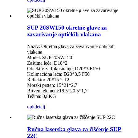
SUP 20SW150 okretne glave za
zavarivanje optičkih vlakana
Naziv: Okretna glava za zavarivanje optičkih
vlakana
Model: SUP 20SW150
Zaštitna leća: D18*2
Objektiv za fokusiranje: D20*3 F150
Kolimaciona leća: D20*3,5 F50
Reflektor:20*15.2 T2
Morski prsten: 15*21*2.7
Brtveni element:18,5*20,5*1,7
Težina: 0,8KG
upit
detalj
Ručna laserska glava za čišćenje SUP
22C