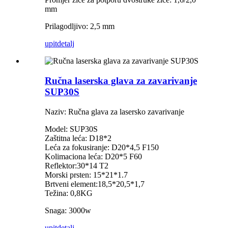
mm
Prilagodljivo: 2,5 mm
upit
detalj
Ručna laserska glava za zavarivanje
SUP30S
Naziv: Ručna glava za lasersko zavarivanje
Model: SUP30S
Zaštitna leća: D18*2
Leća za fokusiranje: D20*4,5 F150
Kolimaciona leća: D20*5 F60
Reflektor:30*14 T2
Morski prsten: 15*21*1.7
Brtveni element:18,5*20,5*1,7
Težina: 0,8KG
Snaga: 3000w
upit
detalj