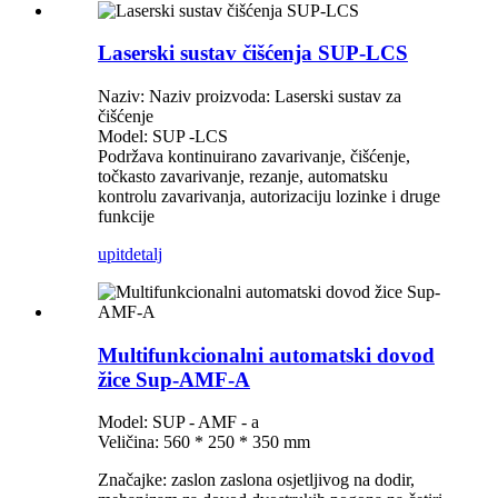
Laserski sustav čišćenja SUP-LCS
Naziv: Naziv proizvoda: Laserski sustav za
čišćenje
Model: SUP -LCS
Podržava kontinuirano zavarivanje, čišćenje,
točkasto zavarivanje, rezanje, automatsku
kontrolu zavarivanja, autorizaciju lozinke i druge
funkcije
upit
detalj
Multifunkcionalni automatski dovod
žice Sup-AMF-A
Model: SUP - AMF - a
Veličina: 560 * 250 * 350 mm
Značajke: zaslon zaslona osjetljivog na dodir,