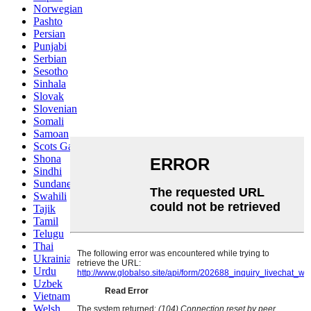
Norwegian
Pashto
Persian
Punjabi
Serbian
Sesotho
Sinhala
Slovak
Slovenian
Somali
Samoan
Scots Gaelic
Shona
Sindhi
Sundanese
Swahili
Tajik
Tamil
Telugu
Thai
Ukrainian
Urdu
Uzbek
Vietnamese
Welsh