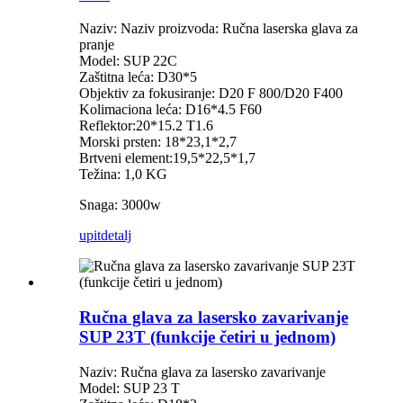
Naziv: Naziv proizvoda: Ručna laserska glava za
pranje
Model: SUP 22C
Zaštitna leća: D30*5
Objektiv za fokusiranje: D20 F 800/D20 F400
Kolimaciona leća: D16*4.5 F60
Reflektor:20*15.2 T1.6
Morski prsten: 18*23,1*2,7
Brtveni element:19,5*22,5*1,7
Težina: 1,0 KG
Snaga: 3000w
upit
detalj
Ručna glava za lasersko zavarivanje
SUP 23T (funkcije četiri u jednom)
Naziv: Ručna glava za lasersko zavarivanje
Model: SUP 23 T